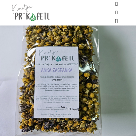
Shop side
Search
Main me