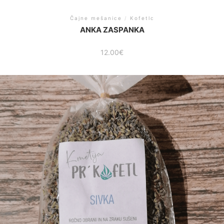
Čajne mešanice
/
Kofetlc
ANKA ZASPANKA
12.00
€