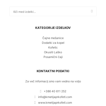
Išči:
KATEGORIJE IZDELKOV
Čajne mešanice
Dodatki za kopel
Kofetlc
Okusiti Laško
Posamični čaji
KONTAKTNI PODATKI
Za več informacij smo vam vedno na voljo
+386 40 611 252
info@kmetijaprkofetl.com
www.kmetijaprkofetl.com