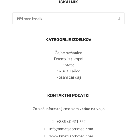
ISKALNIK
Išči:
KATEGORIJE IZDELKOV
Čajne mešanice
Dodatki za kopel
Kofetlc
Okusiti Laško
Posamični čaji
KONTAKTNI PODATKI
Za več informacij smo vam vedno na voljo
+386 40 611 252
info@kmetijaprkofetl.com
www.kmetijaprkofetl.com