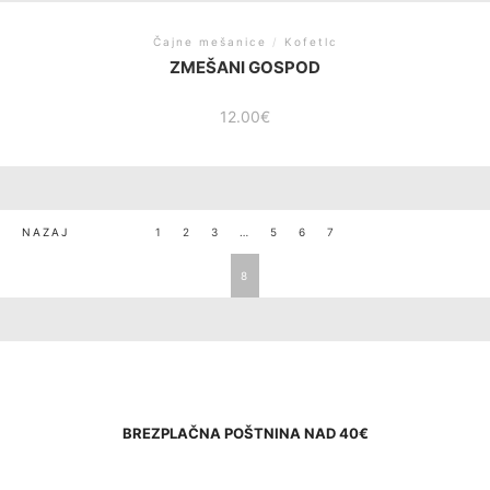
Čajne mešanice
/
Kofetlc
ZMEŠANI GOSPOD
12.00
€
NAVIGACIJA
NAZAJ
1
2
3
…
5
6
7
PRISPEVKOV
8
BREZPLAČNA POŠTNINA NAD 40€