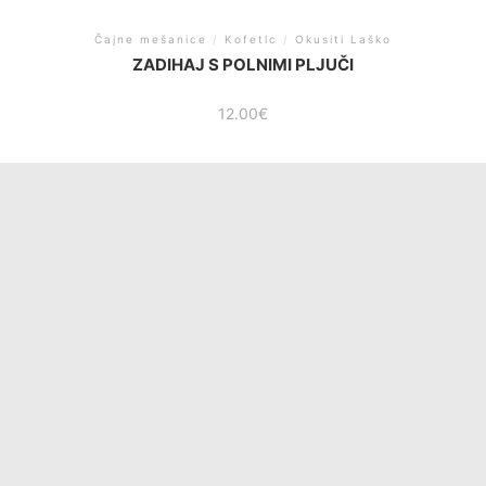
Čajne mešanice
/
Kofetlc
/
Okusiti Laško
ZADIHAJ S POLNIMI PLJUČI
12.00
€